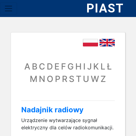
PIAST
A
B
C
D
E
F
G
H
I
J
K
L
Ł
M
N
O
P
R
S
T
U
W
Z
Nadajnik radiowy
Urządzenie wytwarzające sygnał
elektryczny dla celów radiokomunikacji.