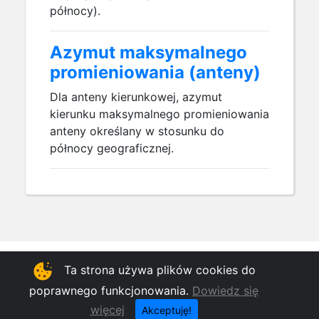
północy).
Azymut maksymalnego
promieniowania (anteny)
Dla anteny kierunkowej, azymut
kierunku maksymalnego promieniowania
anteny określany w stosunku do
północy geograficznej.
Ta strona używa plików cookies do
© 2012-2026 Version: 2.0.6.0 Copyright
Instytut Łączności - Państwowy Instytut
Badawczy
poprawnego funkcjonowania.
Dowiedz się
App icon by
icons8
więcej
Akceptuję!