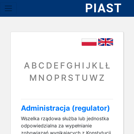
PIAST
A
B
C
D
E
F
G
H
I
J
K
L
Ł
M
N
O
P
R
S
T
U
W
Z
Administracja (regulator)
Wszelka rządowa służba lub jednostka
odpowiedzialna za wypełnianie
zobowiązań wynikających z Konstytucji