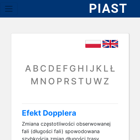
PIAST
A
B
C
D
E
F
G
H
I
J
K
L
Ł
M
N
O
P
R
S
T
U
W
Z
Efekt Dopplera
Zmiana częstotliwości obserwowanej
fali (długości fali) spowodowana
szybkością zmian długości trasy