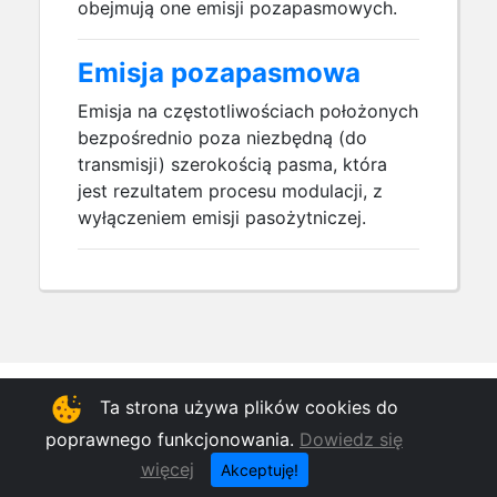
obejmują one emisji pozapasmowych.
Emisja pozapasmowa
Emisja na częstotliwościach położonych
bezpośrednio poza niezbędną (do
transmisji) szerokością pasma, która
jest rezultatem procesu modulacji, z
wyłączeniem emisji pasożytniczej.
Ta strona używa plików cookies do
© 2012-2026 Version: 2.0.6.0 Copyright
Instytut Łączności - Państwowy Instytut
Badawczy
poprawnego funkcjonowania.
Dowiedz się
App icon by
icons8
więcej
Akceptuję!