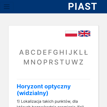
PIAST
A
B
C
D
E
F
G
H
I
J
K
L
Ł
M
N
O
P
R
S
T
U
W
Z
Horyzont optyczny
(widzialny)
1) Lokalizacja takich punktów, dla